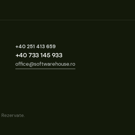
+40 251 413 659
+40 733 145 933
office@softwarehouse.ro
 Rezervate.