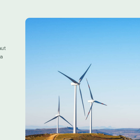
aut
ta