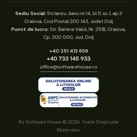
Sediu Social:
Str.Iancu Jianu nr.14, bl.11, sc.1, ap.3
Craiova, Cod Postal 200 143, Judet Dolj
Punct de lucru:
Str. Bariera Valcii, Nr. 251B, Craiova,
Cp. 200 000, Jud. Dolj
+40 251 413 659
+40 733 145 933
office@softwarehouse.ro
Ro Software House © 2026. Toate Drepturile
Rezervate.