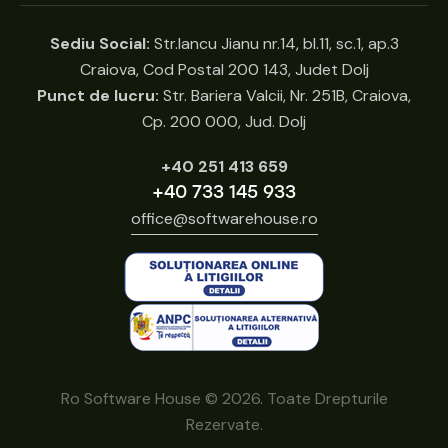
Sediu Social:
Str.Iancu Jianu nr.14, bl.11, sc.1, ap.3
Craiova, Cod Postal 200 143, Judet Dolj
Punct de lucru:
Str. Bariera Valcii, Nr. 251B, Craiova,
Cp. 200 000, Jud. Dolj
+40 251 413 659
+40 733 145 933
office@softwarehouse.ro
Ro Software House © 2026. Toate Drepturile
Rezervate.